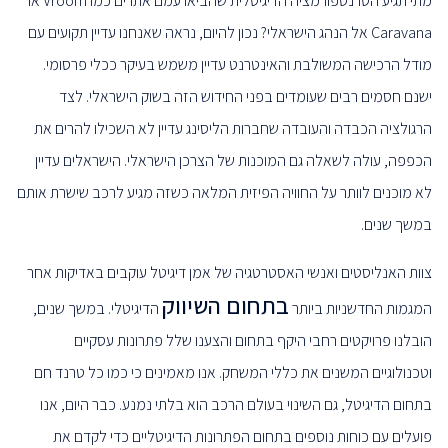
מתי תגיע הטרנספורמציה הדיגיטלית שהביאו עמם אתרים כמו Vroom או
Caravana אל הנהג הישראלי? נכון להיום, נראה שאנחנו עדיין תקועים עם
מודל הרכישה המשולבת והאינטרנט עדיין משמש בעיקר ככלי פרסומי.
ישנם חסמים רבים שעומדים בפני החידוש הזה בשוק הישראלי. לצד
הרגולציה הכבדה והעובדה שחברות הליסינג עדיין לא השכילו להרים את
הכפפה, עולה לשאלה גם המוכנות של הצרכן הישראלי. הישראלים עדיין
לא מוכנים לוותר על החוויה הפיזית המלאה כשזה מגיע לרכב שישרת אותם
במשך שנים.
צוות האנליסטים ואנשי האסטרטגיה של אמן דיגיטל עוקבים באדיקות אחר
בתחום השיווק
המגמות החדשניות ביותר
הדיגיטלי. במשך שנים,
הובלנו פרויקטים רחבי היקף בתחום והצענו שלל פתרונות עסקיים
וטכנולוגיים המשנים את כללי המשחק. אנו מאמינים כי כמו כל טרנד חם
בתחום הדיגיטל, גם השינוי בעולם הרכב הוא בלתי נמנע. כבר היום, אנו
פועלים עם כוחות נוספים בתחום הפתרונות הדיגיטליים כדי לקדם את