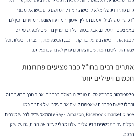
כבר יש בישראל לא מעט לוחות למכירת רכבי יד שנייה. עם זאת, עדיין לא
קיים פתרון דיגיטלי מלא לרכישה. המודל המיושם כיום בישראל מכונה
“רכישה משולבת”. אמנם תהליך איסוף המידע והשוואת המחירים זמין לנו
באמצעים דיגיטליים, אבל בסופו של דבר עדיין נדרשים למפגש פיזי כדי
לבצע את הרכישה בפועל. בדיקת הרכב, המשא ומתן, העברת הבעלות וכל
שאר התהליכים המתישים והארוכים עדיין לא נחסכו מאיתנו.
אתרים רבים בחו”ל כבר מציעים פתרונות
חכמים ויעילים יותר
פלטפורמות סחר דיגיטליות מובילות בעולם כבר זיהו את הצורך הבוער הזה
והחלו ליישם פתרונות שיאפשרו ליישם את העיקרון של אתרים כמו
Amazon, Facebook market place ו- eBay והמאפשרים לרכוש מוצרים
בקלות עם המכשירים הדיגיטליים שלנו מבלי לעזוב את הבית, גם על שוק
הרכב.